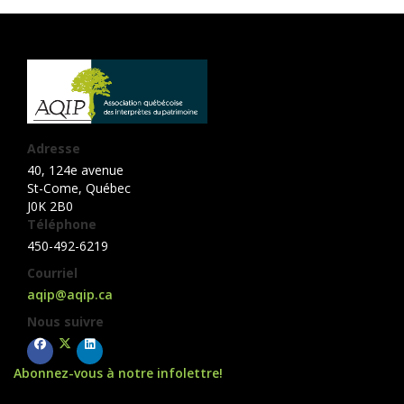
Adresse
40, 124e avenue
St-Come, Québec
J0K 2B0
Téléphone
450-492-6219
Courriel
aqip@aqip.ca
Nous suivre
x-twitter
facebook
linkedin
Abonnez-vous à notre infolettre!